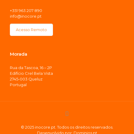
+351 963 207 890
info@inocore.pt
Acesso Remoto
Morada
Rua da Tascoa, 16 – 2P
Edifício Crel Bela Vista
2745-003 Queluz
Portugal
© 2025 inocore.pt. Todos os direitos reservados.
Desenvolvido por:
Dominios.pt